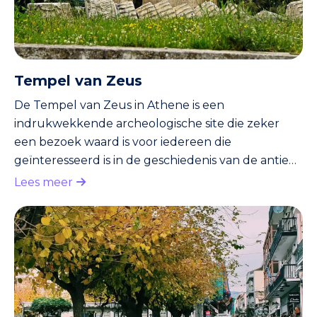
Tempel van Zeus
De Tempel van Zeus in Athene is een
indrukwekkende archeologische site die zeker
een bezoek waard is voor iedereen die
geïnteresseerd is in de geschiedenis van de antieke
wereld. De tempel is gelegen in het hart van de
Lees meer
stad en is één van de bekendste en belangrijkste
bezienswaardigheden van Athene. In deze tekst
zal ik je meer vertellen over de historie van de
Tempel van Zeus, wat er te bezichtigen is en
waarom het zo bijzonder is. Ook zal ik enkele
belangrijke en accurate bezoekersinformatie