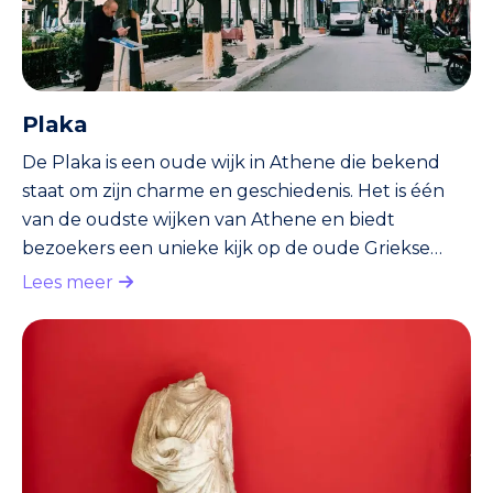
Plaka
De Plaka is een oude wijk in Athene die bekend
staat om zijn charme en geschiedenis. Het is één
van de oudste wijken van Athene en biedt
bezoekers een unieke kijk op de oude Griekse
cultuur. Het gebied is bezaaid met smalle straatjes,
Lees meer
oude gebouwen en pittoreske pleinen die
allemaal dateren uit de Griekse oudheid. Het is
dan ook één van de meest populaire toeristische
attracties in Athene en trekt bezoekers van over
de hele wereld aan. Algemene informatie over
Plaka De geschiedenis van de Pl