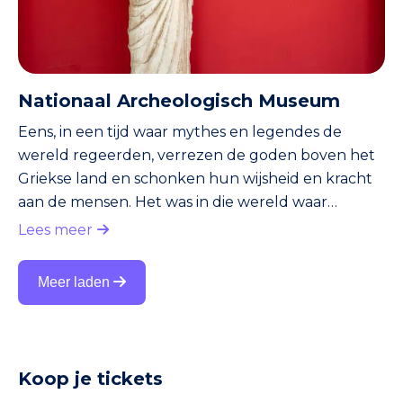
Nationaal Archeologisch Museum
Eens, in een tijd waar mythes en legendes de
wereld regeerden, verrezen de goden boven het
Griekse land en schonken hun wijsheid en kracht
aan de mensen. Het was in die wereld waar
geschiedenis en verhalen verstrengeld raakten, de
Lees meer
bakermat van de beschaving zoals wij die kennen.
Die tijd mag dan voorbij zijn, maar haar
Meer laden
nalatenschap is vereeuwigd in de schatten die ze
heeft achtergelaten. In het Nationaal
Archeologisch Museum van Athene kun je deze
erfenis verkennen en de verloren wereld van de o
Koop je tickets