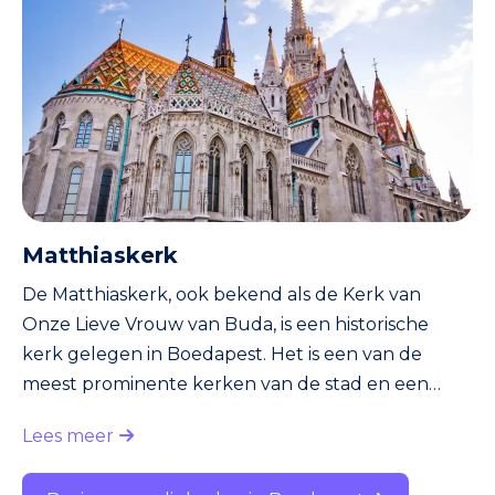
parlementsgebouw werd gebouwd tussen 1885
en 1902 in neogotische stijl en is ontworpen door
de Hongaarse architect Imre Steindl. Het gebouw
heeft 691
Matthiaskerk
De Matthiaskerk, ook bekend als de Kerk van
Onze Lieve Vrouw van Buda, is een historische
kerk gelegen in Boedapest. Het is een van de
meest prominente kerken van de stad en een
belangrijk architectonisch en cultureel symbool
Lees meer
van Boedapest en Hongarije. De kerk is gelegen
op de Burchtheuvel, die uitkijkt over de Donau en