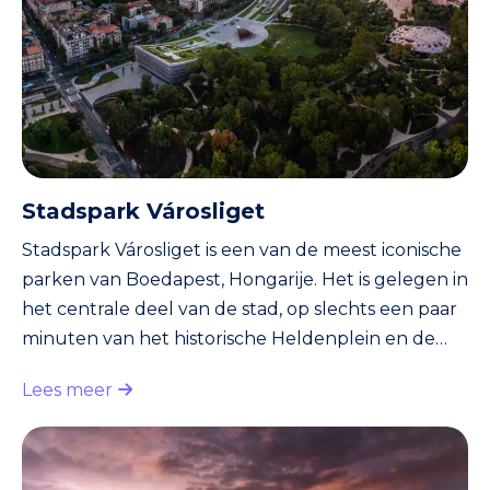
Stadspark Városliget
Stadspark Városliget is een van de meest iconische
parken van Boedapest, Hongarije. Het is gelegen in
het centrale deel van de stad, op slechts een paar
minuten van het historische Heldenplein en de
beroemde thermale baden van Széchenyi. Het
Lees meer
park is een populaire bestemming voor zowel
toeristen als lokale inwoners van Boedapest, en
het biedt een scala aan activiteiten en attracties
voor alle leeftijden. Het park heeft een lange