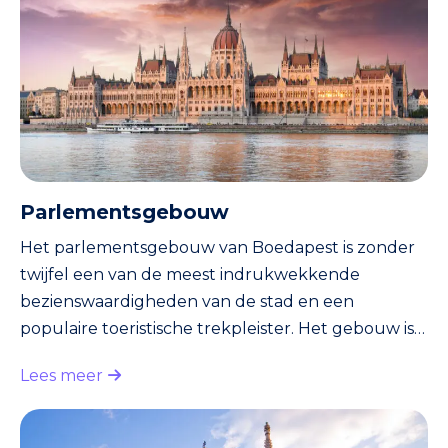
geschiedenis, die teruggaat tot de middeleeuwen.
Het werd officiee
Parlementsgebouw
Het parlementsgebouw van Boedapest is zonder
twijfel een van de meest indrukwekkende
bezienswaardigheden van de stad en een
populaire toeristische trekpleister. Het gebouw is
gelegen aan de oever van de Donau en biedt een
Lees meer
prachtig uitzicht op de stad. Het is het grootste
gebouw van Hongarije en een van de grootste
parlementsgebouwen ter wereld. Het