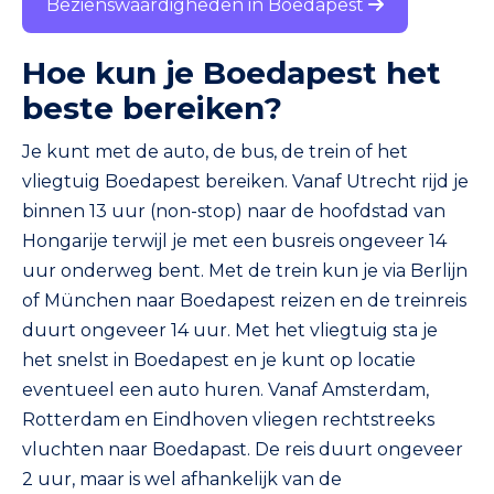
Bezienswaardigheden in Boedapest
wordt beschouwd als een van de belangrijkste
historische delen van de stad. De oorsprong van de
Hoe kun je Boedapest het
Matthiaskerk dateert terug tot de 13e eeuw, toen
er op dezelfde plek een kleine R
beste bereiken?
Je kunt met de auto, de bus, de trein of het
vliegtuig Boedapest bereiken. Vanaf Utrecht rijd je
binnen 13 uur (non-stop) naar de hoofdstad van
Hongarije terwijl je met een busreis ongeveer 14
uur onderweg bent. Met de trein kun je via Berlijn
of München naar Boedapest reizen en de treinreis
duurt ongeveer 14 uur. Met het vliegtuig sta je
het snelst in Boedapest en je kunt op locatie
eventueel een auto huren. Vanaf Amsterdam,
Rotterdam en Eindhoven vliegen rechtstreeks
vluchten naar Boedapast. De reis duurt ongeveer
2 uur, maar is wel afhankelijk van de