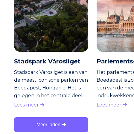
Stadspark Városliget
Parlement
Stadspark Városliget is een van
Het parlement
de meest iconische parken van
Boedapest is zo
Boedapest, Hongarije. Het is
een van de me
gelegen in het centrale deel
indrukwekken
van de stad, op slechts een
bezienswaardi
Lees meer
Lees meer
paar minuten van het
stad en een po
historische Heldenplein en de
toeristische tre
Meer laden
beroemde thermale baden
gebouw is gele