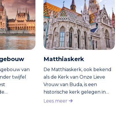
sgebouw
Matthiaskerk
sgebouw van
De Matthiaskerk, ook bekend
nder twijfel
als de Kerk van Onze Lieve
est
Vrouw van Buda, is een
de
historische kerk gelegen in
gheden van de
Boedapest. Het is een van de
Lees meer
pulaire
meest prominente kerken van
kpleister. Het
de stad en een belangrijk
gen aan de
architectonisch en cultureel