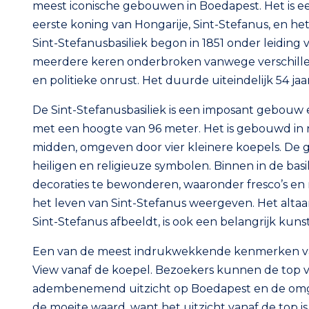
meest iconische gebouwen in Boedapest. Het is e
eerste koning van Hongarije, Sint-Stefanus, en het
Sint-Stefanusbasiliek begon in 1851 onder leiding
meerdere keren onderbroken vanwege verschille
en politieke onrust. Het duurde uiteindelijk 54 jaar
De Sint-Stefanusbasiliek is een imposant gebou
met een hoogte van 96 meter. Het is gebouwd in ne
midden, omgeven door vier kleinere koepels. De ge
heiligen en religieuze symbolen. Binnen in de basi
decoraties te bewonderen, waaronder fresco’s en
het leven van Sint-Stefanus weergeven. Het altaar
Sint-Stefanus afbeeldt, is ook een belangrijk kun
Een van de meest indrukwekkende kenmerken van 
View vanaf de koepel. Bezoekers kunnen de top v
adembenemend uitzicht op Boedapest en de omge
de moeite waard, want het uitzicht vanaf de top is 