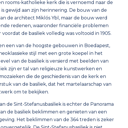
en rooms-katholieke kerk die is vernoemd naar de
 is gewijd aan zijn herinnering. De bouw van de
 van de architect Miklós Ybl, maar de bouw werd
nde redenen, waaronder financiële problemen
 voordat de basiliek volledig was voltooid in 1905.
w en een van de hoogste gebouwen in Boedapest,
oklassieke stijl met een grote koepel in het
vel van de basiliek is versierd met beelden van
liek zijn er tal van religieuze kunstwerken en
 mozaïeken die de geschiedenis van de kerk en
stuk van de basiliek, dat het martelaarschap van
stwerk om te bekijken.
de Sint-Stefanusbasiliek is echter de Panorama
an de basiliek beklimmen en genieten van een
ving. Het beklimmen van de 364 treden is zeker
onvergetelijk. De Sint-Stefanusbasiliek is niet