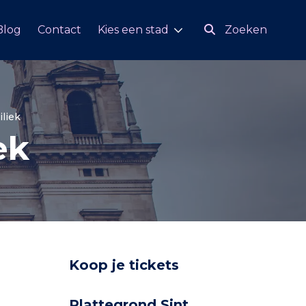
Blog
Contact
Kies een stad
Zoeken
iliek
ek
Koop je tickets
Plattegrond Sint