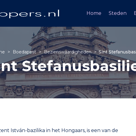
Home
Steden
me
>
Boedapest
>
Bezienswaardigheden
>
Sint Stefanusbas
int Stefanusbasili
ent István-bazilika in het Hongaars, is een van de