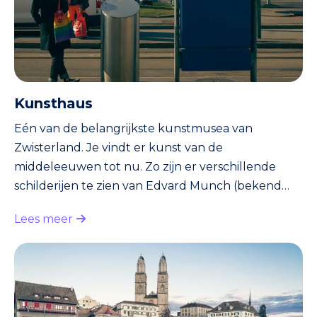
Kunsthaus
Eén van de belangrijkste kunstmusea van
Zwisterland. Je vindt er kunst van de
middeleeuwen tot nu. Zo zijn er verschillende
schilderijen te zien van Edvard Munch (bekend
van het schilderij ‘De Scheeuw’. Het werd gestolen
Lees meer
en later teruggevonden). Het is de grootste
collectie van Munch buiten Noorwegen. Verder
kun je een blik werpen op schilderijen van
kunstenaars als Van Gogh, Monet en Picasso. Ook
de collectie pop-art is de moeite.