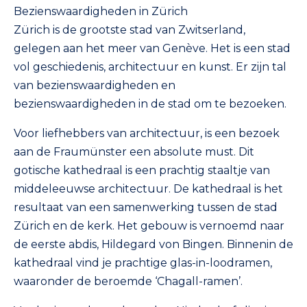
bezoek zijn de grote ramen. Deze zijn beschilderd
Bezienswaardigheden in Zürich
door Marc Chagall (1887-1985), een joods-Wit-
Zürich is de grootste stad van Zwitserland,
Russische kunstschilder.
gelegen aan het meer van Genève. Het is een stad
vol geschiedenis, architectuur en kunst. Er zijn tal
van bezienswaardigheden en
bezienswaardigheden in de stad om te bezoeken.
Voor liefhebbers van architectuur, is een bezoek
aan de Fraumünster een absolute must. Dit
gotische kathedraal is een prachtig staaltje van
middeleeuwse architectuur. De kathedraal is het
resultaat van een samenwerking tussen de stad
Zürich en de kerk. Het gebouw is vernoemd naar
de eerste abdis, Hildegard von Bingen. Binnenin de
kathedraal vind je prachtige glas-in-loodramen,
waaronder de beroemde ‘Chagall-ramen’.