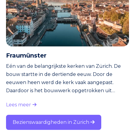
gezien als
Fraumünster
Eén van de belangrijkste kerken van Zürich. De
bouw startte in de dertiende eeuw. Door de
eeuwen heen werd de kerk vaak aangepast.
Daardoor is het bouwwerk opgetrokken uit
diverse bouwstijlen. De kerk heet Fraumünster
Lees meer
omdat het bouwwerk lange tijd een
vrouwenklooster was. Op het eind van de
Bezienswaardigheden in Zürich
negentiende eeuw werd in het klooster het
Stadthaus gevestigd. Een hoogtepunt van een