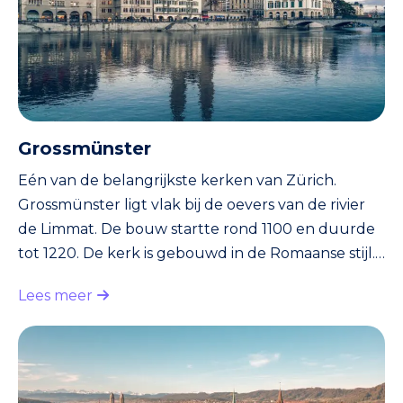
Grossmünster
Eén van de belangrijkste kerken van Zürich.
Grossmünster ligt vlak bij de oevers van de rivier
de Limmat. De bouw startte rond 1100 en duurde
tot 1220. De kerk is gebouwd in de Romaanse stijl.
Opvallend in de kerk is het vijftiende-eeuwse
Lees meer
standbeeld van Karel de Grote. De kerk speelde
een belangrijke rol in de reformatie. De reformatie
was een hervormingsbeweging, in eerste instantie
binnen de Katholieke kerk. De Katholieke leiders
waren er echter niet blij mee. De reformatie wordt