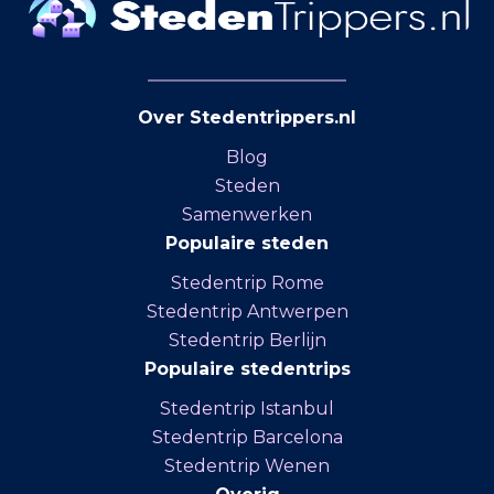
zomervakantie reist,
verschuiving zegt iets
Denemarken biedt volop
over hoe we reizen in
mogelijkheden voor
2026. Niet minder intens,
ontspanning en avontuur.
maar wel anders verdeeld
Over Stedentrippers.nl
Dankzij het groeiende
over de dag. De stad leeft
aantal overnachtingen en
Blog
buiten, de rust volgt vaak
het brede aanbod aan
Steden
binnen. Avonden in de
activiteiten is het land een
Samenwerken
stad veranderen Na een
ideale bestemming voor
Populaire steden
lange dag sightseeing
zowel korte als lange
zoeken veel reizigers naar
Stedentrip Rome
vakanties. Schoolvakanties
laagdrempelige manieren
Stedentrip Antwerpen
plannen voor
om te ontspannen. Niet
Stedentrip Berlijn
Denemarken Vakanties
elke avond vraagt om een
Populaire stedentrips
plannen draait vaak om de
druk restaurant of een
Stedentrip Istanbul
schoolvakanties. Veel
late borrel. In plaats
Stedentrip Barcelona
Nederlandse gezinnen
daarvan wint het hotel of
Stedentrip Wenen
stemmen hun reizen af op
appartement aan