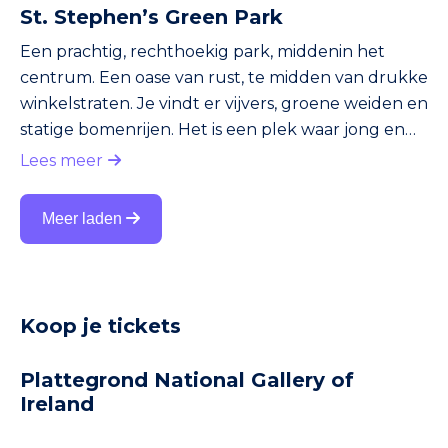
St. Stephen’s Green Park
Een prachtig, rechthoekig park, middenin het
centrum. Een oase van rust, te midden van drukke
winkelstraten. Je vindt er vijvers, groene weiden en
statige bomenrijen. Het is een plek waar jong en
oud Dublin graag komt. In de zomer vinden er
Lees meer
soms lunchconcerten plaats. Voor velen het
lievelingspark van Dublin. Je moet er zeker even
Meer laden
een kijkje nemen!
Koop je tickets
Plattegrond National Gallery of
Ireland