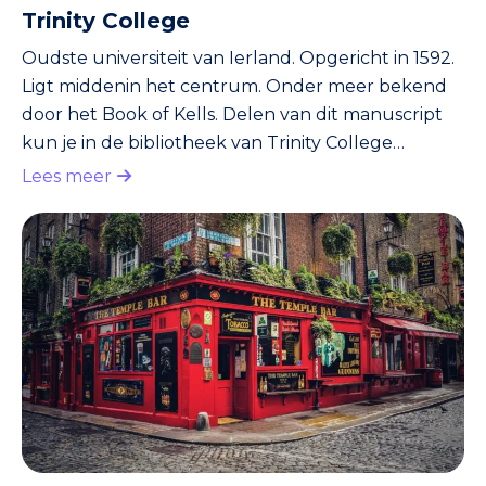
Trinity College
Oudste universiteit van Ierland. Opgericht in 1592.
Ligt middenin het centrum. Onder meer bekend
door het Book of Kells. Delen van dit manuscript
kun je in de bibliotheek van Trinity College
bekijken. Hoogstwaarschijnlijk is het manuscript
Lees meer
rond het jaar 800 door Keltische monniken
gemaakt. Het bestaat uit de eerste vier evangeliën,
allemaal in het Latijn. Verder kun je een wandeling
maken over de campus.