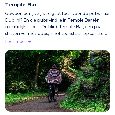
Temple Bar
Gewoon eerlijk zijn. Je gaat toch voor de pubs naar
Dublin!? En die pubs vind je in Temple Bar (én
natuurlijk in heel Dublin). Temple Bar, een paar
straten vol met pubs, is het toeristisch epicentrum.
Ook Dubliners komen er graag. Verder zijn er
Lees meer
diverse restaurants en boetiekjes. Als je een hotel
boekt, is de kans groot dat je in Temple Bar
terechtkomt. Temple Bar ligt aan de zuidkant van
de rivier de Liffey.