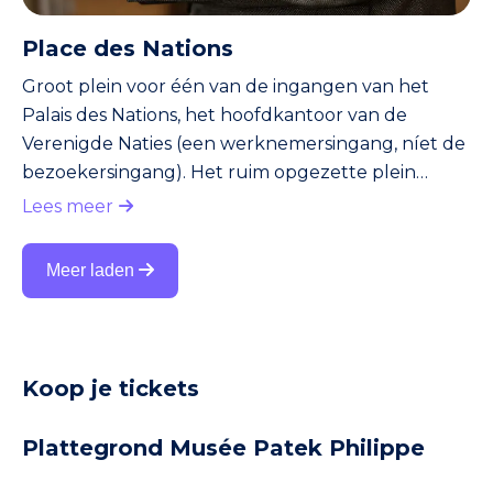
Place des Nations
Groot plein voor één van de ingangen van het
Palais des Nations, het hoofdkantoor van de
Verenigde Naties (een werknemersingang, níet de
bezoekersingang). Het ruim opgezette plein
wordt omgeven door gebouwen van
Lees meer
internationale organisaties. Op het plein zie je
diverse fonteinen, die overigens niet zo
Meer laden
spectaculair zijn. Wel indrukwekkend: een enorme
stoel, waarvan één poot afgebroken is. De stoel is
een monument voor slachtoffers van landmijnen.
Een bezoek aan het plein is makkelijk te combi
Koop je tickets
Plattegrond Musée Patek Philippe