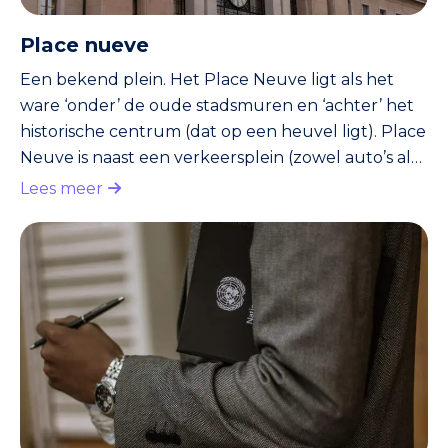
Place nueve
Een bekend plein. Het Place Neuve ligt als het
ware ‘onder’ de oude stadsmuren en ‘achter’ het
historische centrum (dat op een heuvel ligt). Place
Neuve is naast een verkeersplein (zowel auto’s als
trams passeren er), ook een culturele hotspot. Je
Lees meer
vindt er onder meer het Grand Théâtre, waar
opera’s opgevoerd worden. Ook het Musée Rath is
er terug te vinden. Dit museum staat bekend om
de grote, tijdelijke tentoonstellingen die er
georganiseerd worden. Verder grenst het plein
aan ee