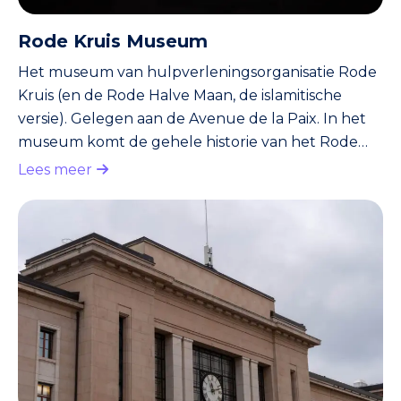
Rode Kruis Museum
Het museum van hulpverleningsorganisatie Rode
Kruis (en de Rode Halve Maan, de islamitische
versie). Gelegen aan de Avenue de la Paix. In het
museum komt de gehele historie van het Rode
Kruis aan bod. Deze gaat terug tot 1863. Toen
Lees meer
namelijk werd in Genève door zestien Europese
landen besloten om verenigingen van vrijwillige
hulpverleners op te richten. Dat gebeurde
allemaal onder leiding van Rode Kruis-oprichter
Jean Henri Dunant (1828-1910), die later – in 1901 –
de Nobelprijs voor de Vred