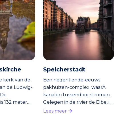
iskirche
Speicherstadt
e kerk van de
Een negentiende-eeuws
aan de Ludwig-
pakhuizen-complex, waarÂ
 De
kanalen tussendoor stromen.
 is 132 meter
Gelegen in de rivier de Elbe, in
n van de
het centrum. Speicherstadt is
Lees meer
an Hamburg. De
één van de toeristentoppers
rok. Bovenin de
van Hamburg. Vrijwel elke