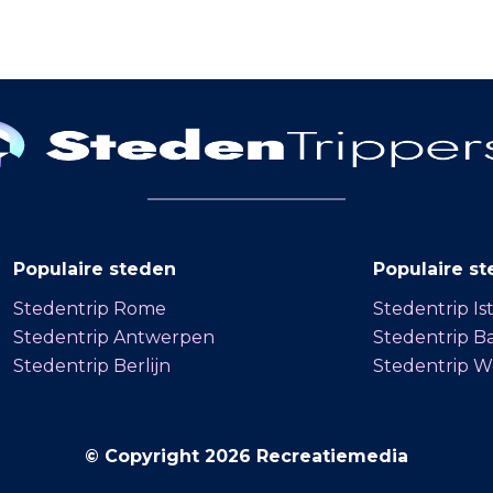
chaeliskirche
rondvaart gaat door
ldig uitzicht
Speicherstadt. De pakhuizen
n de haven. In
staan letterlijk in het water.
ldoorlog liep
Verder vind je op
e schade op. De
Speicherstadt veel musea,
rche werd
zoals het Hamburg Dungeon,
riginele stijl
Miniatur Wunderland en het
Spicy’s Gewürzmuseum
Populaire steden
Populaire st
Stedentrip Rome
Stedentrip Is
Stedentrip Antwerpen
Stedentrip B
Stedentrip Berlijn
Stedentrip 
© Copyright 2026 Recreatiemedia