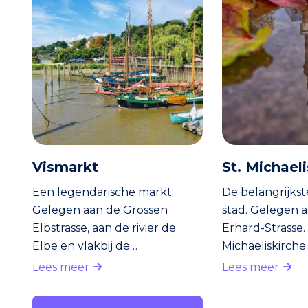
Vismarkt
St. Michael
Een legendarische markt.
De belangrijkst
Gelegen aan de Grossen
stad. Gelegen 
Elbstrasse, aan de rivier de
Erhard-Strasse.
Elbe en vlakbij de
Michaeliskirche
Reeperbahn. Op de markt
hoog; het is éé
Lees meer
Lees meer
wordt niet alleen vis verkocht,
eyecatchers v
maar allerhande waren. De
bouwstijl is ba