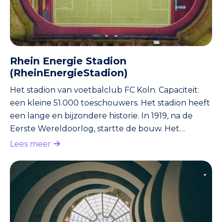
Rhein Energie Stadion
(RheinEnergieStadion)
Het stadion van voetbalclub FC Koln. Capaciteit:
een kleine 51.000 toeschouwers. Het stadion heeft
een lange en bijzondere historie. In 1919, na de
Eerste Wereldoorlog, startte de bouw. Het
toenmalige bouwproject leverde 15.000 banen in
Lees meer
het treurige Duitsland van toen. Vele wedstrijden
van het Duitse voetbalelftal vonden er plaats. Voor
het WK 2006 werd het stadion gerenoveerd.
Vandaag de dag is het een moderne
voetbaltempel.