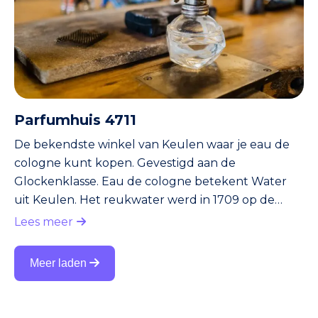
Parfumhuis 4711
De bekendste winkel van Keulen waar je eau de
cologne kunt kopen. Gevestigd aan de
Glockenklasse. Eau de cologne betekent Water
uit Keulen. Het reukwater werd in 1709 op de
markt gebracht door Johann Maria Farina. Zijn
Lees meer
bedrijf, Farina gegenüber, is wereldwijd de oudste
parfumfabriek én tegenwoordig een museum.
Meer laden
Farina zette Keulen als stad van de geuren op de
kaart. Later volgden andere winkels en fabrieken
waar je eau de cologne kon kopen. De bekendste