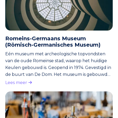
Romeins-Germaans Museum
(Römisch-Germanisches Museum)
Eén museum met archeologische topvondsten
van de oude Romeinse stad, waarop het huidige
Keulen gebouwd is. Geopend in 1974. Gevestigd in
de buurt van De Dom. Het museum is gebouwd
op de resten van een Romeinse stadsvilla uit de
Lees meer
derde eeuw na Christus. Eén van de topstukken is
het Dionysus mozaïek uit de stadsvilla. Deze
mozaïeken tegelvloer uit 225 na Christus werd in
1942 ontdekt. Het mozaïek is zeventig vierkante
meter groot.