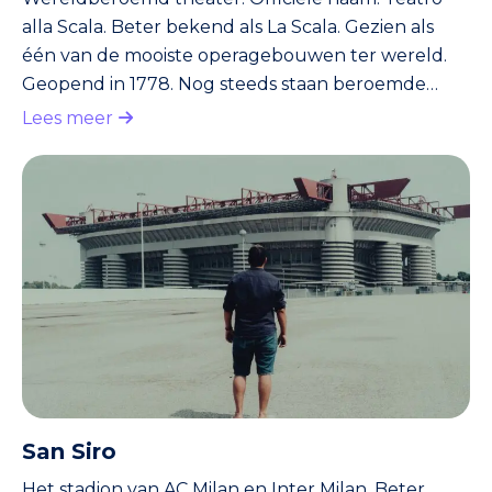
alla Scala. Beter bekend als La Scala. Gezien als
één van de mooiste operagebouwen ter wereld.
Geopend in 1778. Nog steeds staan beroemde
zangers er op de planken, natuurlijk in de beste
Lees meer
producties. Kaartjes zijn moeilijk te krijgen. In het
aangrenzende pand is een museum, Theatrale.
Hier vind je oude kostuums en decors van
eeuwenoude voorstellingen.
San Siro
Het stadion van AC Milan en Inter Milan. Beter