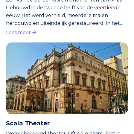
Gebouwd in de tweede helft van de veertiende
eeuw. Het werd vernield, meerdere malen
herbouwd en uiteindelijk gerestaureerd. In het
kasteel zijn diverse musea gevestigd. Leonardo da
Lees meer
Vinci ontwierp diverse zalen, die vervolgens door
kunstschilder Donato Bramante werden
beschilderd met fresco’s. Prachtige
binnenplaatsen. Achter het kasteel ligt het ruim
opgezette Sempione park.
Scala Theater
Wereldberoemd theater. Officiële naam: Teatro