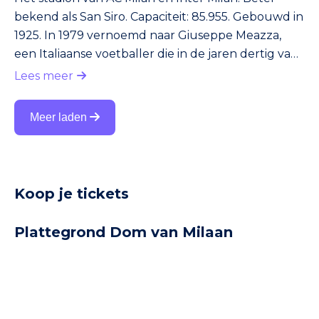
bekend als San Siro. Capaciteit: 85.955. Gebouwd in
1925. In 1979 vernoemd naar Giuseppe Meazza,
een Italiaanse voetballer die in de jaren dertig van
de vorige eeuw de sterren van de hemel speelde.
Lees meer
Omdat Meazze vooral bij Inter Milan successen
boekte, bleef het stadion voor AC Milan-
Meer laden
supporters in de volksmond San Siro heten.
Kaartjes voor de wedstrijden zijn soms nog op
wedstrijddagen bij het stadion verkrijgbaar.
Koop je tickets
Plattegrond Dom van Milaan