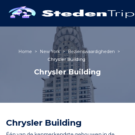
Home
>
New York
>
Bezienswaardigheden
>
Chrysler Building
Chrysler Building
Chrysler Building
Één van de kenmerkendste gebouwen in de