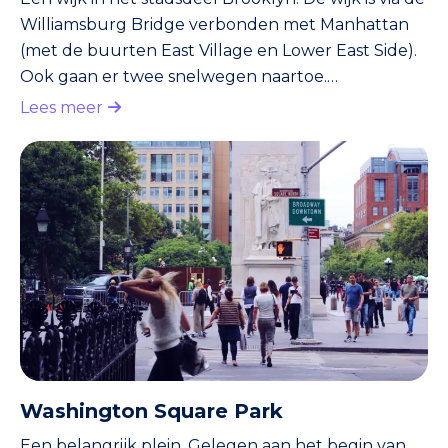
Williamsburg Bridge verbonden met Manhattan
(met de buurten East Village en Lower East Side).
Ook gaan er twee snelwegen naartoe.
Williamburg is zeker de laatste jaren uitgegroeid
Lees meer
tot een hippe buurt. Zo wonen en werken er veel
kunstenaars die geen appartement in Manhattan
kunnen betalen. In Williamsburg vind je – naast
kunstgaleries – veel bars en restaurants.
Washington Square Park
Een belangrijk plein. Gelegen aan het begin van