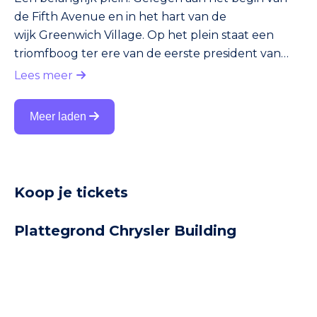
de Fifth Avenue en in het hart van de
wijk Greenwich Village. Op het plein staat een
triomfboog ter ere van de eerste president van
Amerika, George Washington. Het Washington
Lees meer
Square Park kent een lange historie. Zo was het in
de jaren zestig van de vorige eeuw een
Meer laden
ontmoetingsplaats voor hippies. Verder zong
zanger Bob Dylan z’n eerste liedjes bij de fontein
op het plein. Vandaag de dag zie je er veel
studenten, mensen die een potje schaken en an
Koop je tickets
Plattegrond Chrysler Building