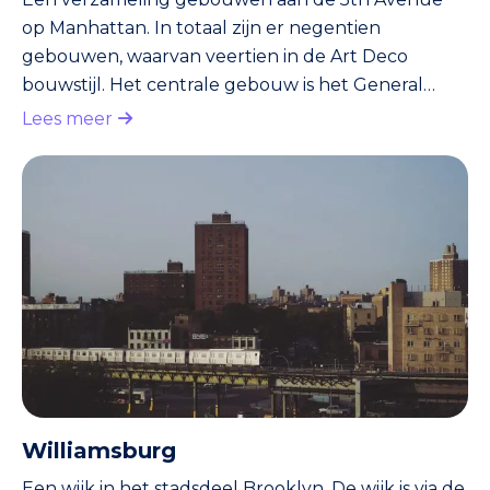
op Manhattan. In totaal zijn er negentien
gebouwen, waarvan veertien in de Art Deco
bouwstijl. Het centrale gebouw is het General
Electric Building. In de winter staat er een ijsbaan
Lees meer
voor dit gebouw. En dan is er nog een gigantische
kerstboom, die elk jaar met groot vertoon wordt
opgetuigd. Een traditionele gebeurtenis en
publiekstrekker.
Williamsburg
Een wijk in het stadsdeel Brooklyn. De wijk is via de