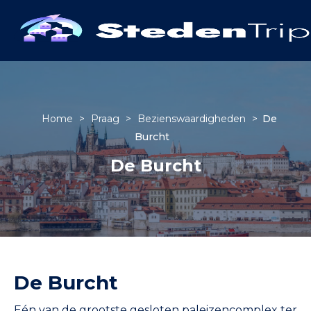
Home
>
Praag
>
Bezienswaardigheden
>
De
Burcht
De Burcht
De Burcht
Eén van de grootste gesloten paleizencomplex ter