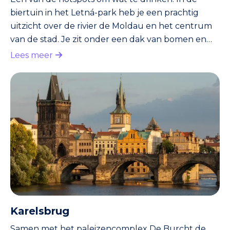
biertuin in het Letná-park heb je een prachtig
uitzicht over de rivier de Moldau en het centrum
van de stad. Je zit onder een dak van bomen en
tussen scholieren en andere Praagse jongeren.
Lees meer
Bier haal je bij de standjes, die aan de biertuin
grenzen. Ook zit er een restaurant waar je
goedkoop pizza’s en andere gerechten kunt
bestellen.
Karelsbrug
Samen met het paleizencomplex De Burcht de