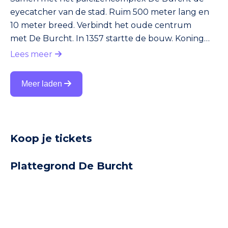
eyecatcher van de stad. Ruim 500 meter lang en
10 meter breed. Verbindt het oude centrum
met De Burcht. In 1357 startte de bouw. Koning
Karel IV legde de eerste steen. Op de brug vind je
Lees meer
drie prachtige torens en dertig standbeelden.
Zeker in de weekenden absurd druk. Ritselaars en
Meer laden
tekenaars bieden er hun diensten aan. Een tip: ga
er ’s ochtends vroeg heen.
Koop je tickets
Plattegrond De Burcht