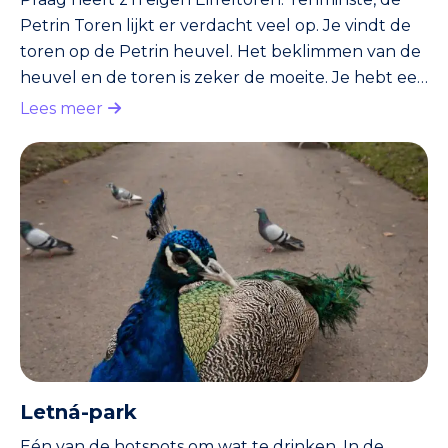
Petrin Toren lijkt er verdacht veel op. Je vindt de
toren op de Petrin heuvel. Het beklimmen van de
heuvel en de toren is zeker de moeite. Je hebt een
prachtig uitzicht over de stad. De toren is net zo
Lees meer
hoog als de Eiffeltoren. Hoewel, je moet dan wel
de heuvel erbij optellen. De Petrin Toren is 65
meter. Er zijn 299 traptreden. Je kunt ook met een
kabelbaan naar de heuvel.
Letná-park
Eén van de hotspots om wat te drinken. In de