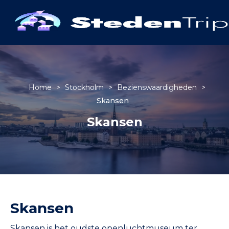
Home
>
Stockholm
>
Bezienswaardigheden
>
Skansen
Skansen
Skansen
Skansen is het oudste openluchtmuseum ter