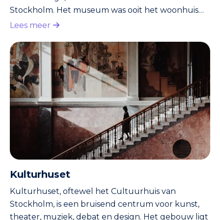
Stockholm. Het museum was ooit het woonhuis
en atelier van de beeldhouwer Carl Milles en zijn
Lees meer
vrouw Olga. Vandaag de dag is het een
openluchtmuseum waar kunst, natuur en
architectuur samen een indrukwekkend geheel
vormen. Geschiedenis Carl Milles, een van
Zweden’s bekendste beeldhouwers, kocht het
terrein in 1906 samen met zijn vrouw. Hier
bouwden ze hun huis, ate
Kulturhuset
Kulturhuset, oftewel het Cultuurhuis van
Stockholm, is een bruisend centrum voor kunst,
theater, muziek, debat en design. Het gebouw ligt