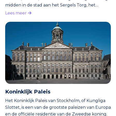
midden in de stad aan het Sergels Torg, het
moderne hart van Stockholm. Sinds de opening in
Lees meer
1974 is het een van de belangrijkste
ontmoetingsplekken van de stad, waar cultuur
voor iedereen toegankelijk is. Geschiedenis
Kulturhuset werd ontworpen door architect
Peter Celsing en opende zijn deuren in 1974. Het
gebouw was een belangrijk onderdeel van de
vernieuwin
Koninklijk Paleis
Het Koninklijk Paleis van Stockholm, of Kungliga
Slottet, is een van de grootste paleizen van Europa
en de officiële residentie van de Zweedse koning.