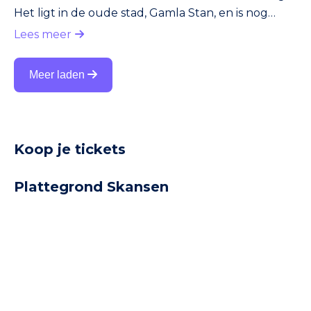
Het ligt in de oude stad, Gamla Stan, en is nog
steeds in gebruik voor koninklijke ceremonies en
Lees meer
staatsontvangsten. Met zijn indrukwekkende
zalen, musea en geschiedenis is het paleis een van
Meer laden
de absolute hoogtepunten van een bezoek aan
Stockholm. Geschiedenis Het huidige paleis werd
gebouwd op de plek waar vroeger het
middeleeuwse Tre Kronor-kaste
Koop je tickets
Plattegrond Skansen