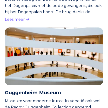
het Dogenpaleis met de oude gevangenis, die ook
bij het Dogenpaleis hoort. De brug dankt de
bijnaam aan de gevangenen die na het aanhoren
Lees meer
van een straf zuchtend naar de gevangenis
werden teruggebracht. Een bekende gevangene
was Casanova, een achttiende-eeuwse avonturier.
Overigens ontsnapte de moedige Casanova op
miraculeuze wijze uit de gevangenis. En dus had
hij weer tijd voor z’n grootste hobby: vrouwen
Guggenheim Museum
Museum voor moderne kunst. In Venetië ook wel
de Peggy Guggenheim Collection genoemd.