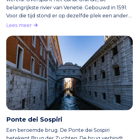
belangrijkste rivier van Venetië. Gebouwd in 1591.
Voor die tijd stond er op dezelfde plek een andere
brug. Deze was echter van hout en stortte
Lees meer
meerdere malen, bijvoorbeeld als iedereen naar
de boten op het water keek. De overdekte
Rialtobrug werd van steen gemaakt. Zeer
bijzonder voor die tijd.
Ponte dei Sospiri
Een beroemde brug. De Ponte dei Sospiri
betekent Brug der Zuchten. De brug verbindt