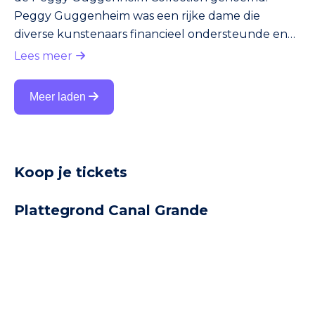
Peggy Guggenheim was een rijke dame die
diverse kunstenaars financieel ondersteunde en
ook hun werk verzamelde. Haar woonhuis in
Lees meer
Venetië, het Palazzo Vernier dei Leoni, vlakbij
het Canal Grande, werd na haar dood een
Meer laden
museum. Je vindt er onder meer werk van Picasso,
Mondriaan en Dalí. Het museum is één van de zes
Guggenheim musea die je wereldwijd terugvindt.
Koop je tickets
Plattegrond Canal Grande