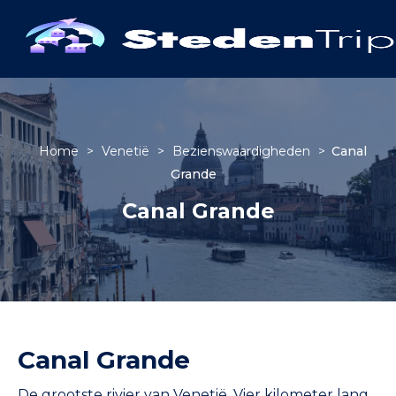
Home
>
Venetië
>
Bezienswaardigheden
>
Canal
Grande
Canal Grande
Canal Grande
De grootste rivier van Venetië. Vier kilometer lang,