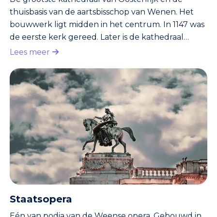
thuisbasis van de aartsbisschop van Wenen. Het
bouwwerk ligt midden in het centrum. In 1147 was
de eerste kerk gereed. Later is de kathedraal
uitgebreid. 107 Meter lang, 34 meter breed. De
Lees meer
zuidertoren, de Steffl, is 136 meter hoog. In 343
treden sta je bovenin de toren. Je hebt dan een
prachtig uitzicht over de stad.
Staatsopera
Eén van podia van de Weense opera. Gebouwd in