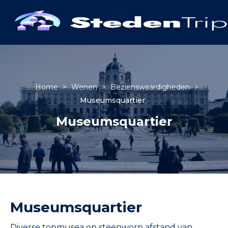
Home
>
Wenen
>
Bezienswaardigheden
>
Museumsquartier
Museumsquartier
Museumsquartier
Diverse topmusea op steenworp afstand van