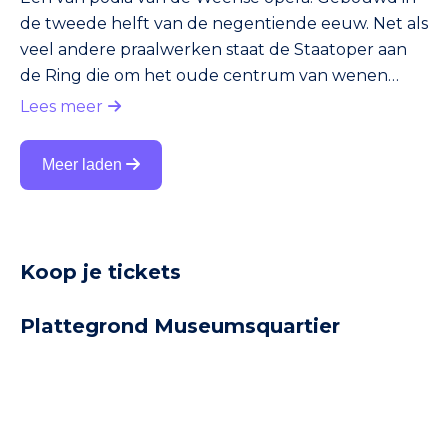
de tweede helft van de negentiende eeuw. Net als
veel andere praalwerken staat de Staatoper aan
de Ring die om het oude centrum van wenen
heen loopt. In de Tweede Wereldoorlog werd het
Lees meer
interieur volledig vernield. Tegenwoordig ziet het
er weer fantastisch uit. Je kunt voorstellingen
Meer laden
bezoeken en een rondleiding krijgen.
Koop je tickets
Plattegrond Museumsquartier