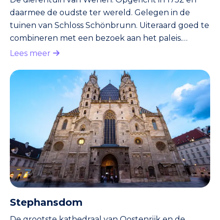
daarmee de oudste ter wereld. Gelegen in de
tuinen van Schloss Schönbrunn. Uiteraard goed te
combineren met een bezoek aan het paleis.
Hoogtepunt van de Zoo: de pandaberen
Lees meer
Yangyang en Long Hui. Het leuke van een bezoek
aan de dierentuin is dat je er, meer dan in het
centrum, de inwoners van Wenen tegenkomt.
Stephansdom
De grootste kathedraal van Oostenrijk en de