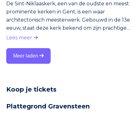
De Sint-Niklaaskerk, een van de oudste en meest
prominente kerken in Gent, is een waar
architectonisch meesterwerk. Gebouwd in de 13e
eeuw, staat deze kerk bekend om zijn prachtige
gotische architectuur. De robuuste torens en het
Lees meer
verfijnde metselwerk vormen een indrukwekkend
contrast met de grote, luchtige ramen die het
Meer laden
interieur overspoelen met licht. De Sint-
Niklaaskerk heeft een rijke en complexe
geschiedenis. Als een van de vier middeleeuwse
kerken in Gent, speelde het een centrale rol in he
Koop je tickets
Plattegrond Gravensteen