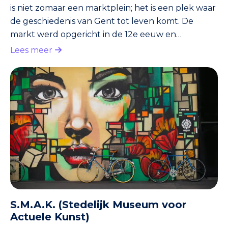
is niet zomaar een marktplein; het is een plek waar
de geschiedenis van Gent tot leven komt. De
markt werd opgericht in de 12e eeuw en
fungeerde snel als het economische en sociale
Lees meer
hart van de stad. In de middeleeuwen was het de
plaats waar belangrijke handelsroutes
samenkwamen. Wol, linnen, specerijen en andere
goederen werden hier verhandeld, wat Gent tot
een van de meest welvarende steden in Europa
maakte. De Vrijdagmarkt was niet alleen een co
S.M.A.K. (Stedelijk Museum voor
Actuele Kunst)