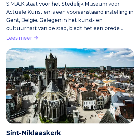
S.M.A.K staat voor het Stedelijk Museum voor
Actuele Kunst en is een vooraanstaand instelling in
Gent, België. Gelegen in het kunst- en
cultuurhart van de stad, biedt het een brede
verzameling van hedendaagse kunst en
Lees meer
fascinerende tentoonstellingen. De ontwikkeling
van het S.M.A.K. symboliseert Gent’s toewijding aan
de kunsten, waarbij het museum dient als een
platform voor zowel gevestigde als opkomende
kunstenaars. Geschiedenis van S.M.A.K S.M.A.K
werd opgericht in 1999 en vond onderdak
Sint-Niklaaskerk