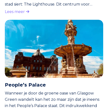
stad siert: The Lighthouse. Dit centrum voor
architectuur en design, oorspronkelijk ontworpen
Lees meer
door de beroemde Schotse architect Charles
Rennie Mackintosh, is een knooppunt van
creativiteit en innovatie in het hart van de stad. Dit
gebouw was het eerste openbare
commissieproject van Charles Rennie Mackintosh
en heeft sindsdien verschillende renovaties
ondergaan
People’s Palace
Wanneer je door de groene oase van Glasgow
Green wandelt kan het zo maar zijn dat je ineens
in het People’s Palace staat. Dit indrukwekkend