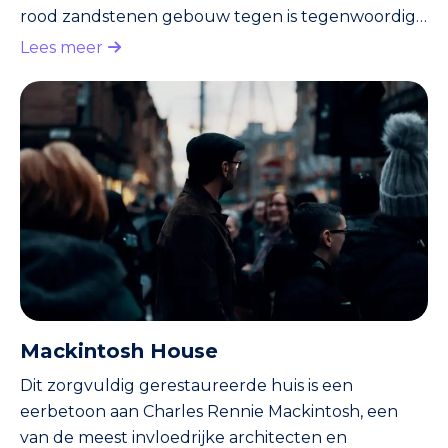
rood zandstenen gebouw tegen is tegenwoordig
een museum, maar werd in 1898 opgericht als een
Lees meer
plek voor de arbeidersklasse. Het doel was om ‘een
paleis voor het volk’ op te richten, waar arbeiders
konden ontsnappen aan de vaak erbarmelijke
leefomstandigheden. Dit moest een centrum van
cultuur en ontspanning worden, met leesruimtes,
kunstgalarijen en zel
Mackintosh House
Dit zorgvuldig gerestaureerde huis is een
eerbetoon aan Charles Rennie Mackintosh, een
van de meest invloedrijke architecten en