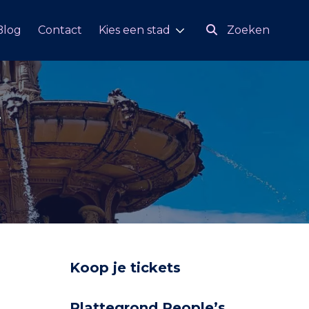
Blog
Contact
Kies een stad
Zoeken
e
Koop je tickets
Plattegrond People’s