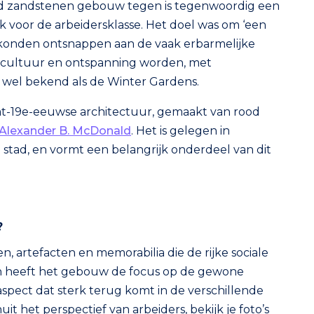
ood zandstenen gebouw tegen is tegenwoordig een
 voor de arbeidersklasse. Het doel was om ‘een
rs konden ontsnappen aan de vaak erbarmelijke
 cultuur en ontspanning worden, met
ok wel bekend als de Winter Gardens.
aat-19e-eeuwse architectuur, gemaakt van rood
Alexander B. McDonald
. Het is gelegen in
stad, en vormt een belangrijk onderdeel van dit
?
, artefacten en memorabilia die de rijke sociale
ren heeft het gebouw de focus op de gewone
pect dat sterk terug komt in de verschillende
it het perspectief van arbeiders, bekijk je foto’s