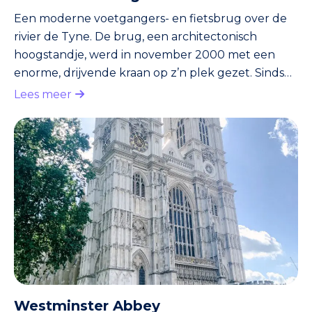
Een moderne voetgangers- en fietsbrug over de
rivier de Tyne. De brug, een architectonisch
hoogstandje, werd in november 2000 met een
enorme, drijvende kraan op z’n plek gezet. Sinds
september 2001 geopend voor publiek. Eigenlijk
Lees meer
te laat. Want de brug had, de naam zegt het al,
voor het jaar 2000 klaar moeten zijn. Niemand
trouwens in Newcastle die daar nog over zeurt.
Iedereen is trots op de brug, die elke avond in een
andere kleur verlicht wordt. Vlakbij de brug, en
aan de Tyne, vind je het m
Westminster Abbey