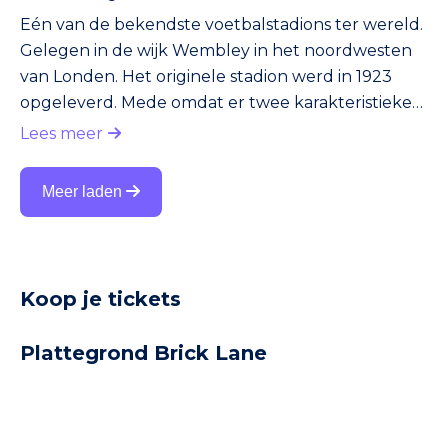
Eén van de bekendste voetbalstadions ter wereld.
Gelegen in de wijk Wembley in het noordwesten
van Londen. Het originele stadion werd in 1923
opgeleverd. Mede omdat er twee karakteristieke
torens in het ontwerp verwerkt waren, werd het
Lees meer
stadion wereldberoemd. In 2000 ging het oude
Wembley, inclusief de torens, tegen de vlakte. In
Meer laden
plaats daarvan kwam er een nieuw Wembley. De
kosten: een slordige 1 miljard euro. Het nieuwe
stadion biedt plaats aan 90.000 toeschouwers. Het
wordt gebruikt voor de th
Koop je tickets
Plattegrond Brick Lane