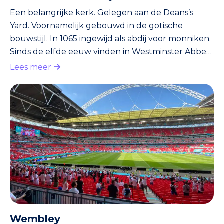
Een belangrijke kerk. Gelegen aan de Deans’s
Yard. Voornamelijk gebouwd in de gotische
bouwstijl. In 1065 ingewijd als abdij voor monniken.
Sinds de elfde eeuw vinden in Westminster Abbey
koninklijke begrafenissen, trouwerijen en
Lees meer
kroningen plaats. Verder liggen er vele
beroemdheden begraven, waaronder Charles
Darwin, Charles Dickens en Isaac Newton.
Wembley