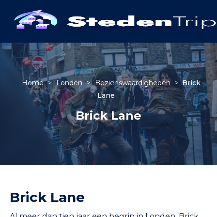
Home
>
Londen
>
Bezienswaardigheden
>
Brick
Lane
Brick Lane
Brick Lane
Al meer dan tien jaar een begrip in Londen. Brick