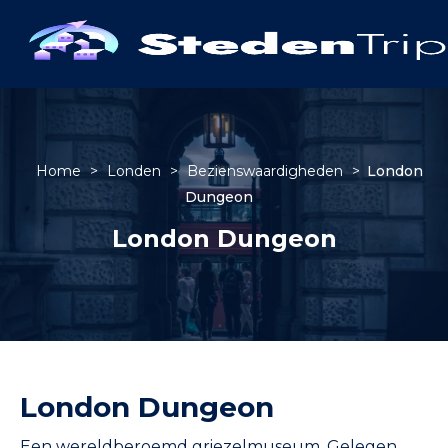
Home
>
Londen
>
Bezienswaardigheden
>
London
Dungeon
London Dungeon
London Dungeon
Een wereldberoemd griezelmuseum. Gelegen