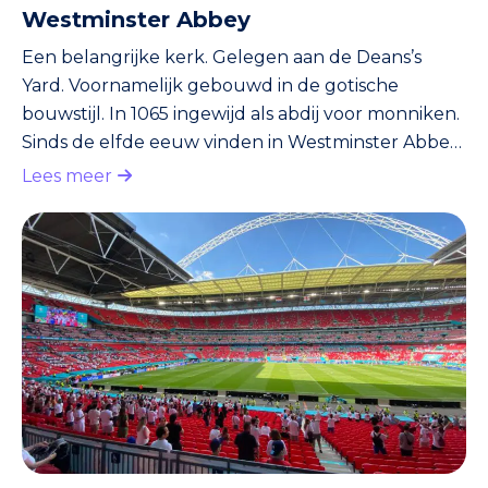
Westminster Abbey
Een belangrijke kerk. Gelegen aan de Deans’s
Yard. Voornamelijk gebouwd in de gotische
bouwstijl. In 1065 ingewijd als abdij voor monniken.
Sinds de elfde eeuw vinden in Westminster Abbey
koninklijke begrafenissen, trouwerijen en
Lees meer
kroningen plaats. Verder liggen er vele
beroemdheden begraven, waaronder Charles
Darwin, Charles Dickens en Isaac Newton.