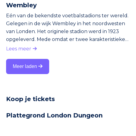
Wembley
Eén van de bekendste voetbalstadions ter wereld.
Gelegen in de wijk Wembley in het noordwesten
van Londen. Het originele stadion werd in 1923
opgeleverd. Mede omdat er twee karakteristieke
torens in het ontwerp verwerkt waren, werd het
Lees meer
stadion wereldberoemd. In 2000 ging het oude
Wembley, inclusief de torens, tegen de vlakte. In
Meer laden
plaats daarvan kwam er een nieuw Wembley. De
kosten: een slordige 1 miljard euro. Het nieuwe
stadion biedt plaats aan 90.000 toeschouwers. Het
wordt gebruikt voor de th
Koop je tickets
Plattegrond London Dungeon