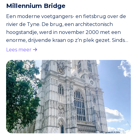
Millennium Bridge
Een moderne voetgangers- en fietsbrug over de
rivier de Tyne. De brug, een architectonisch
hoogstandje, werd in november 2000 met een
enorme, drijvende kraan op z’n plek gezet. Sinds
september 2001 geopend voor publiek. Eigenlijk
Lees meer
te laat. Want de brug had, de naam zegt het al,
voor het jaar 2000 klaar moeten zijn. Niemand
trouwens in Newcastle die daar nog over zeurt.
Iedereen is trots op de brug, die elke avond in een
andere kleur verlicht wordt. Vlakbij de brug, en
aan de Tyne, vind je het m