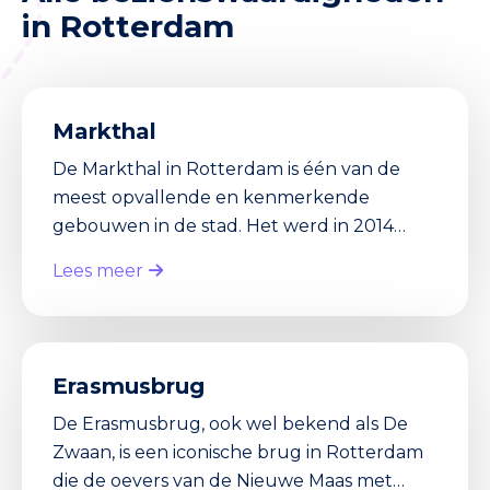
in Rotterdam
Markthal
De Markthal in Rotterdam is één van de
meest opvallende en kenmerkende
gebouwen in de stad. Het werd in 2014
geopend en heeft sindsdien vele bezoekers
Lees meer
getrokken van over de hele wereld. De
Markthal is niet alleen een gigantische,
overdekte markt waar je verse producten
kunt kopen, maar het is ook een bijzonder a
Erasmusbrug
De Erasmusbrug, ook wel bekend als De
Zwaan, is een iconische brug in Rotterdam
die de oevers van de Nieuwe Maas met