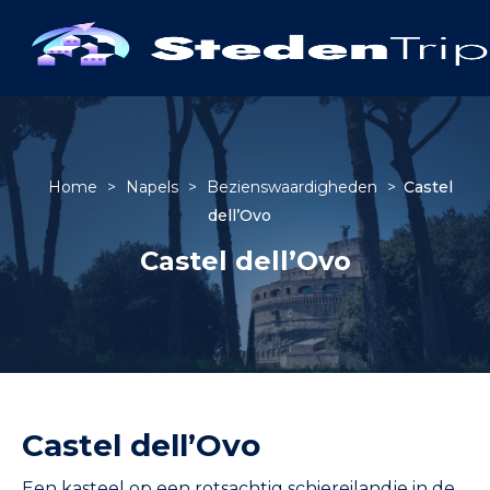
Home
>
Napels
>
Bezienswaardigheden
>
Castel
dell’Ovo
Castel dell’Ovo
Castel dell’Ovo
Een kasteel op een rotsachtig schiereilandje in de