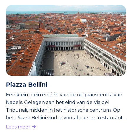
Paola. Deze witte kerk heeft een indrukwekkend
grote koepel. Ook vallen de zuilengalerijen op.
Deze beginnen voor de kerk en lopen tot in een
halve cirkel rond het plein. Verder vind je aan het
plein het Palazzo Reale. Vanuit bepaalde hoeken
op het p
Piazza Bellini
Een klein plein én één van de uitgaanscentra van
Napels. Gelegen aan het eind van de Via dei
Tribunali, midden in het historische centrum. Op
het Piazza Bellini vind je vooral bars en restaurants
met ruime terrassen. De meeste terrassen zijn
Lees meer