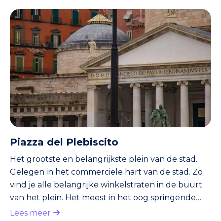
werd de stad (net zoals de stadjes Stabiae en
Herculaneum) bedolven onder metersdikke
lagen as. In 1599 werd de stad herontdekt. Het
duurde vervolgens nog zo’n 150 jaar voordat
Pompeii opgegraven werd. Sommige inwoners
werden als versteende mummies teruggevo
Piazza del Plebiscito
Het grootste en belangrijkste plein van de stad.
Gelegen in het commerciële hart van de stad. Zo
vind je alle belangrijke winkelstraten in de buurt
van het plein. Het meest in het oog springende
gebouw aan het plein is de kerk San Francesco di
Lees meer