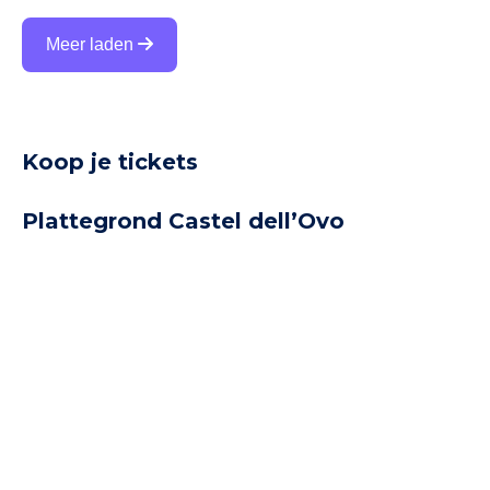
deels overgroeid door klimop(bomen). Op het
Piazza Bellini komen vooral kunstenaars, artiesten
Meer laden
en andere Napolitanen die in de creatieve sector
werken. Verder kun je op het plein op bankjes
zitten. Zowel jongeren als ouderen doen dat
graag. Overigens zij
Koop je tickets
Plattegrond Castel dell’Ovo