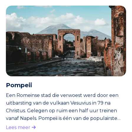
Pompeii
Een Romeinse stad die verwoest werd door een
uitbarsting van de vulkaan Vesuvius in 79 na
Christus. Gelegen op ruim een half uur treinen
vanaf Napels. Pompeii is één van de populairste
toeristentrekkers van Italië. Binnen een paar uur
Lees meer