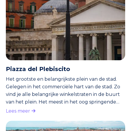
Piazza del Plebiscito
Het grootste en belangrijkste plein van de stad.
Gelegen in het commerciële hart van de stad. Zo
vind je alle belangrijke winkelstraten in de buurt
van het plein. Het meest in het oog springende
gebouw aan het plein is de kerk San Francesco di
Lees meer
Paola. Deze witte kerk heeft een indrukwekkend
grote koepel. Ook vallen de zuilengalerijen op.