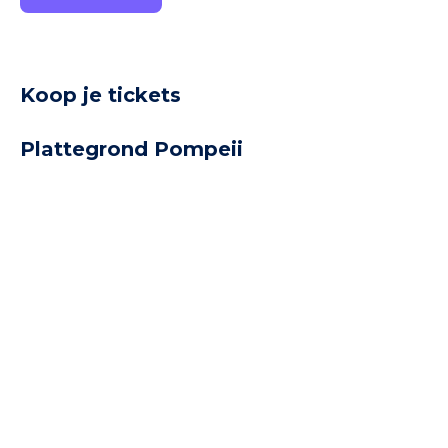
dat je vandaag de dag ziet, stamt uit de
zeventiende eeuw. Daarvoor stond er – op
dezelfde plek – een ander paleis. Het was de
bedoeling dat Koning Philip III v
Koop je tickets
Plattegrond Pompeii