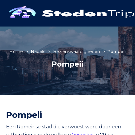
Home
>
Napels
>
Bezienswaardigheden
>
Pompeii
Pompeii
Pompeii
Een Romeinse stad die verwoest werd door een
uitbarsting van de vulkaan
Vesuvius
in 79 na