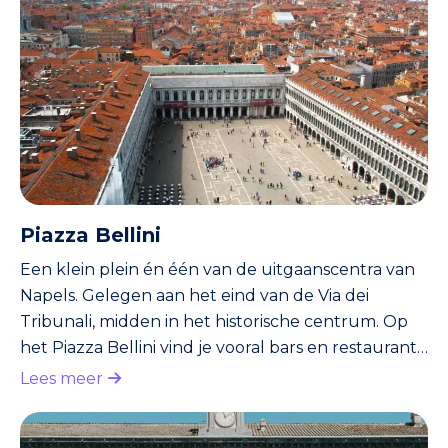
Deze beginnen voor de kerk en lopen tot in een
halve cirkel rond het plein. Verder vind je aan het
plein het Palazzo Reale. Vanuit bepaalde hoeken
op het p
Piazza Bellini
Een klein plein én één van de uitgaanscentra van
Napels. Gelegen aan het eind van de Via dei
Tribunali, midden in het historische centrum. Op
het Piazza Bellini vind je vooral bars en restaurants
met ruime terrassen. De meeste terrassen zijn
Lees meer
deels overgroeid door klimop(bomen). Op het
Piazza Bellini komen vooral kunstenaars, artiesten