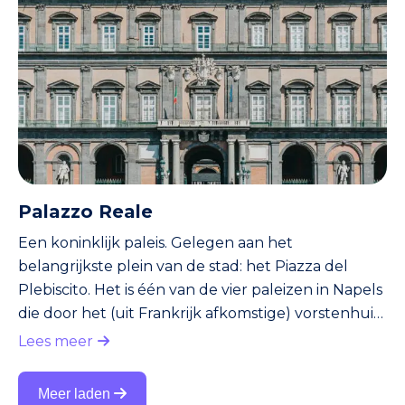
en andere Napolitanen die in de creatieve sector
werken. Verder kun je op het plein op bankjes
zitten. Zowel jongeren als ouderen doen dat
graag. Overigens zij
Palazzo Reale
Een koninklijk paleis. Gelegen aan het
belangrijkste plein van de stad: het Piazza del
Plebiscito. Het is één van de vier paleizen in Napels
die door het (uit Frankrijk afkomstige) vorstenhuis
Bourbon gebruikt werd. Dit gebeurde in de
Lees meer
periode dat het vorstenhuis Bourbon in Napels
aan de macht was (1730-1860). Het koninklijk paleis
Meer laden