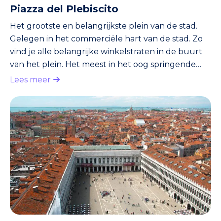
Piazza del Plebiscito
Het grootste en belangrijkste plein van de stad.
Gelegen in het commerciële hart van de stad. Zo
vind je alle belangrijke winkelstraten in de buurt
van het plein. Het meest in het oog springende
gebouw aan het plein is de kerk San Francesco di
Lees meer
Paola. Deze witte kerk heeft een indrukwekkend
grote koepel. Ook vallen de zuilengalerijen op.
Deze beginnen voor de kerk en lopen tot in een
halve cirkel rond het plein. Verder vind je aan het
plein het Palazzo Reale. Vanuit bepaalde hoeken
op het p