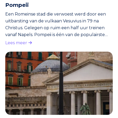
Pompeii
Een Romeinse stad die verwoest werd door een
uitbarsting van de vulkaan Vesuvius in 79 na
Christus. Gelegen op ruim een half uur treinen
vanaf Napels. Pompeii is één van de populairste
toeristentrekkers van Italië. Binnen een paar uur
Lees meer
werd de stad (net zoals de stadjes Stabiae en
Herculaneum) bedolven onder metersdikke
lagen as. In 1599 werd de stad herontdekt. Het
duurde vervolgens nog zo’n 150 jaar voordat
Pompeii opgegraven werd. Sommige inwoners
werden als versteende mummies teruggevo