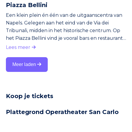
Piazza Bellini
Een klein plein én één van de uitgaanscentra van
Napels. Gelegen aan het eind van de Via dei
Tribunali, midden in het historische centrum. Op
het Piazza Bellini vind je vooral bars en restaurants
met ruime terrassen. De meeste terrassen zijn
Lees meer
deels overgroeid door klimop(bomen). Op het
Piazza Bellini komen vooral kunstenaars, artiesten
Meer laden
en andere Napolitanen die in de creatieve sector
werken. Verder kun je op het plein op bankjes
zitten. Zowel jongeren als ouderen doen dat
graag. Overigens zij
Koop je tickets
Plattegrond Operatheater San Carlo