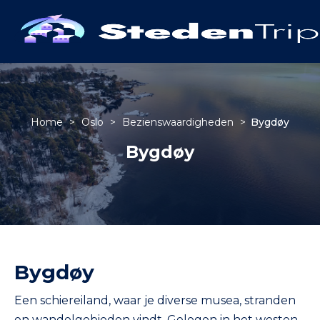
Home
>
Oslo
>
Bezienswaardigheden
>
Bygdøy
Bygdøy
Bygdøy
Een schiereiland, waar je diverse musea, stranden
en wandelgebieden vindt. Gelegen in het westen