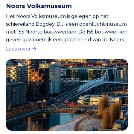
Noors Volksmuseum
Het Noors Volksmuseum is gelegen op het
schiereiland Bogdøy. Dit is een openluchtmuseum
met 155 Noorse bouwwerken. De 155 bouwwerken
geven gezamenlijk een goed beeld van de Noorse
architectuur en alle Noorse regio’s in het
Lees meer
bijzonder. Het hoogtepunt van het
openluchtmuseum is met gemak de Staafkerk
van Gol. Dit is een typisch Noorse kerk vanuit de
dertiende eeuw, welke nog verbazingwekkend in
goede staat verkeerd. In de zomer zijn er altijd
extra activiteiten. Je kunt hierbij denken aan
volksd