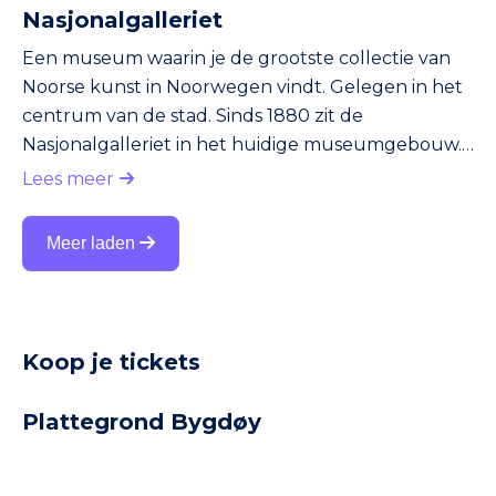
Nasjonalgalleriet
Een museum waarin je de grootste collectie van
Noorse kunst in Noorwegen vindt. Gelegen in het
centrum van de stad. Sinds 1880 zit de
Nasjonalgalleriet in het huidige museumgebouw.
Daarvoor bestond de collectie al langer, maar had
Lees meer
deze geen vast onderkomen. Het beroemdste
werk in het museum is het schilderij De Schreeuw
Meer laden
van de Noorse schilder Edvard Munch. Overigens
vind je De Schreeuw ook terug in het Munch
Museum. Munch maakte namelijk meerdere
versies van De Schreeuw. Zo kon het dat De
Koop je tickets
Schree
Plattegrond Bygdøy