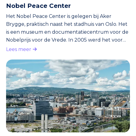
Nobel Peace Center
Het Nobel Peace Center is gelegen bij Aker
Brygge, praktisch naast het stadhuis van Oslo. Het
is een museum en documentatiecentrum voor de
Nobelprijs voor de Vrede. In 2005 werd het voor
het eerst geopend. Sindsdien wordt de Nobelprijs
Lees meer
voor de Vrede vanuit hier ieder jaar in December
uitgereikt. Je kunt hier terecht voor wisselende
tentoonstellingen en actuele documentaires.
Daarnaast vind je er ook nog films, lezingen en nog
veel meer! In dit museum leer je meer over de
winnaars van de Nobelpri