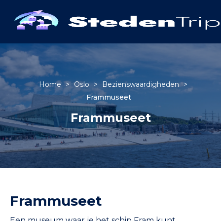
Home
>
Oslo
>
Bezienswaardigheden
>
Frammuseet
Frammuseet
Frammuseet
Een museum waar je het schip Fram kunt