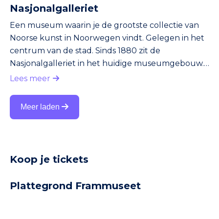
Nasjonalgalleriet
Een museum waarin je de grootste collectie van
Noorse kunst in Noorwegen vindt. Gelegen in het
centrum van de stad. Sinds 1880 zit de
Nasjonalgalleriet in het huidige museumgebouw.
Daarvoor bestond de collectie al langer, maar had
Lees meer
deze geen vast onderkomen. Het beroemdste
werk in het museum is het schilderij De Schreeuw
Meer laden
van de Noorse schilder Edvard Munch. Overigens
vind je De Schreeuw ook terug in het Munch
Museum. Munch maakte namelijk meerdere
versies van De Schreeuw. Zo kon het dat De
Koop je tickets
Schree
Plattegrond Frammuseet