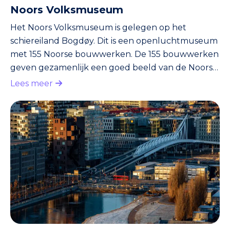
Noors Volksmuseum
Het Noors Volksmuseum is gelegen op het
schiereiland Bogdøy. Dit is een openluchtmuseum
met 155 Noorse bouwwerken. De 155 bouwwerken
geven gezamenlijk een goed beeld van de Noorse
architectuur en alle Noorse regio’s in het
Lees meer
bijzonder. Het hoogtepunt van het
openluchtmuseum is met gemak de Staafkerk
van Gol. Dit is een typisch Noorse kerk vanuit de
dertiende eeuw, welke nog verbazingwekkend in
goede staat verkeerd. In de zomer zijn er altijd
extra activiteiten. Je kunt hierbij denken aan
volksd