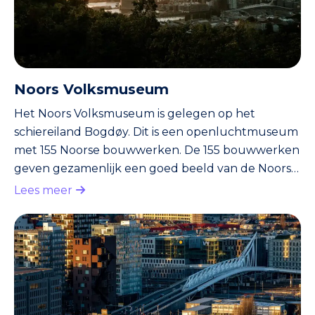
Noors Volksmuseum
Het Noors Volksmuseum is gelegen op het
schiereiland Bogdøy. Dit is een openluchtmuseum
met 155 Noorse bouwwerken. De 155 bouwwerken
geven gezamenlijk een goed beeld van de Noorse
architectuur en alle Noorse regio’s in het
Lees meer
bijzonder. Het hoogtepunt van het
openluchtmuseum is met gemak de Staafkerk
van Gol. Dit is een typisch Noorse kerk vanuit de
dertiende eeuw, welke nog verbazingwekkend in
goede staat verkeerd. In de zomer zijn er altijd
extra activiteiten. Je kunt hierbij denken aan
volksd