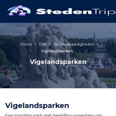
Home
>
Oslo
>
Bezienswaardigheden
>
Vigelandsparken
Vigelandsparken
Vigelandsparken
Een prachtig park met beeldhouwwerken van