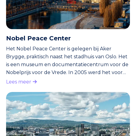
Nobel Peace Center
Het Nobel Peace Center is gelegen bij Aker
Brygge, praktisch naast het stadhuis van Oslo. Het
is een museum en documentatiecentrum voor de
Nobelprijs voor de Vrede. In 2005 werd het voor
het eerst geopend. Sindsdien wordt de Nobelprijs
Lees meer
voor de Vrede vanuit hier ieder jaar in December
uitgereikt. Je kunt hier terecht voor wisselende
tentoonstellingen en actuele documentaires.
Daarnaast vind je er ook nog films, lezingen en nog
veel meer! In dit museum leer je meer over de
winnaars van de Nobelpri