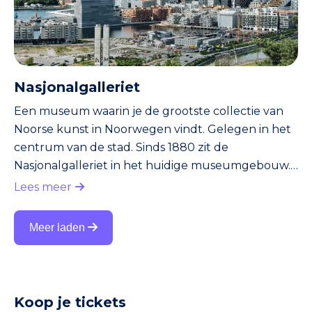
Nasjonalgalleriet
Een museum waarin je de grootste collectie van
Noorse kunst in Noorwegen vindt. Gelegen in het
centrum van de stad. Sinds 1880 zit de
Nasjonalgalleriet in het huidige museumgebouw.
Daarvoor bestond de collectie al langer, maar had
Lees meer
deze geen vast onderkomen. Het beroemdste
werk in het museum is het schilderij De Schreeuw
Meer laden
van de Noorse schilder Edvard Munch. Overigens
vind je De Schreeuw ook terug in het Munch
Museum. Munch maakte namelijk meerdere
versies van De Schreeuw. Zo kon het dat De
Koop je tickets
Schree