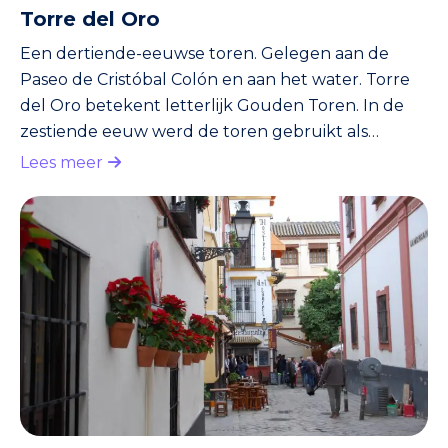
Torre del Oro
Een dertiende-eeuwse toren. Gelegen aan de
Paseo de Cristóbal Colón en aan het water. Torre
del Oro betekent letterlijk Gouden Toren. In de
zestiende eeuw werd de toren gebruikt als
opslagplaats. De kostbaarste schatten, die geroofd
Lees meer
werden uit de Nieuwe Wereld (Noord- en Zuid-
Amerika), vonden hun weg naar de Torre del Oro.
Ruim voor die tijd was de Torre del Oro een
onderdeel van de stadsmuren van de Moren.
Tegenwoordig vind je in de Torre del Oro een klein
zeevaartmuseum.