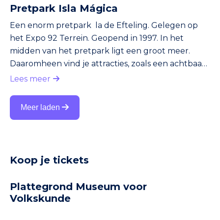
Pretpark Isla Mágica
Een enorm pretpark la de Efteling. Gelegen op
het Expo 92 Terrein. Geopend in 1997. In het
midden van het pretpark ligt een groot meer.
Daaromheen vind je attracties, zoals een achtbaan,
wildwaterbanen en al het andere wat je van een
Lees meer
groot pretpark of grote kermis mag verwachten.
Een deel van het park is geënt op het Spaanse
Meer laden
koloniale verleden. Zo zie je gekke tempels en
historische boten. Ook leuk: de theatershows en
de bioscoop met bewegende stoelen.
Koop je tickets
Plattegrond Museum voor
Volkskunde