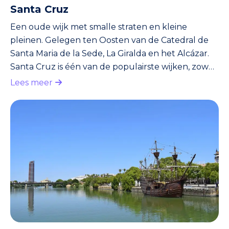
Santa Cruz
Een oude wijk met smalle straten en kleine
pleinen. Gelegen ten Oosten van de Catedral de
Santa Maria de la Sede, La Giralda en het Alcázar.
Santa Cruz is één van de populairste wijken, zowel
voor toeristen als locals. In de smalle straten en
Lees meer
vooral op de kleine pleinen vind je allerhande
restaurants en cafés. Het beste is om er gewoon
rond te wandelen; je komt er zeker een
horecagelegenheid naar je zin tegen. Santa Cruz
was vroeger de Joodse wijk. De Joden trokken
naar Sevilla nadat de More