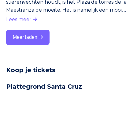
stierenvechten houdt, is het Plaza de torres de la
Maestranza de moeite. Het is namelijk een mooi,
historisch bouwwerk. De bouw startte in 1761 en
Lees meer
nam maar liefst 100 jaar in beslag. Tegenwoordig
wordt het Plaza de torres de la Maestranza
Meer laden
beschouwd als één van de mooiste
stierenvechtenarena’s van Spanje. De buitenkant
van de arena is gebouwd in barokstijl. De ingang,
die Puerto del Príncipe heet, is u
Koop je tickets
Plattegrond Santa Cruz