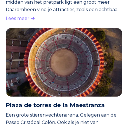
midden van het pretpark ligt een groot meer.
Daaromheen vind je attracties, zoals een achtbaan,
wildwaterbanen en al het andere wat je van een
Lees meer
groot pretpark of grote kermis mag verwachten.
Een deel van het park is geënt op het Spaanse
koloniale verleden. Zo zie je gekke tempels en
historische boten. Ook leuk: de theatershows en
de bioscoop met bewegende stoelen.
Plaza de torres de la Maestranza
Een grote stierenvechtenarena. Gelegen aan de
Paseo Cristóbal Colón. Ook als je niet van