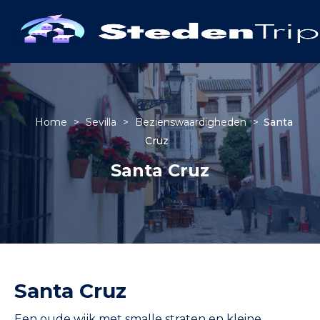
Home
>
Sevilla
>
Bezienswaardigheden
>
Santa
Cruz
Santa Cruz
Santa Cruz
Een oude wijk met smalle straten en kleine