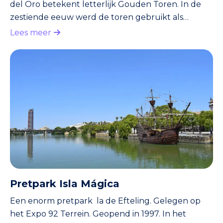
del Oro betekent letterlijk Gouden Toren. In de
zestiende eeuw werd de toren gebruikt als
opslagplaats. De kostbaarste schatten, die geroofd
Lees meer
werden uit de Nieuwe Wereld (Noord- en Zuid-
Amerika), vonden hun weg naar de Torre del Oro.
Ruim voor die tijd was de Torre del Oro een
onderdeel van de stadsmuren van de Moren.
Tegenwoordig vind je in de Torre del Oro een klein
zeevaartmuseum.
Pretpark Isla Mágica
Een enorm pretpark la de Efteling. Gelegen op
het Expo 92 Terrein. Geopend in 1997. In het