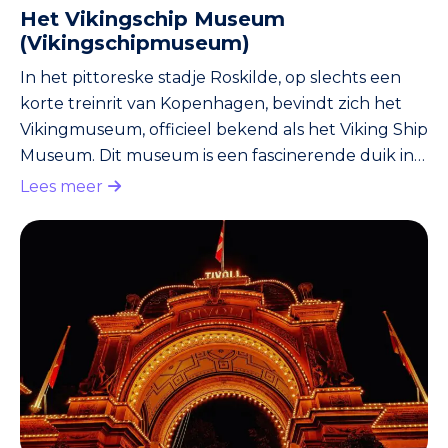
Het Vikingschip Museum
(Vikingschipmuseum)
In het pittoreske stadje Roskilde, op slechts een
korte treinrit van Kopenhagen, bevindt zich het
Vikingmuseum, officieel bekend als het Viking Ship
Museum. Dit museum is een fascinerende duik in
het Vikingverleden van Denemarken, met een
Lees meer
indrukwekkende collectie goed bewaarde Viking-
schepen en artefacten die een levendig beeld
schetsen van de avontuurlijke geest van de
Vikingtijd. Bij aankomst bij het museum wordt je
begroet door de serene wateren van Roskilde
Fjord, waarop enkele reconstructie