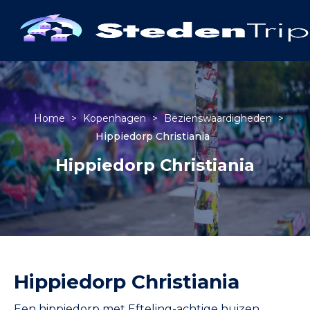
Home
>
Kopenhagen
>
Bezienswaardigheden
>
Hippiedorp Christiania
Hippiedorp Christiania
Hippiedorp Christiania
Een hippiedorp met Efteling-achtige huizen,