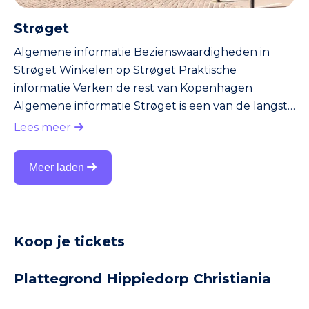
Strøget
Algemene informatie Bezienswaardigheden in
Strøget Winkelen op Strøget Praktische
informatie Verken de rest van Kopenhagen
Algemene informatie Strøget is een van de langste
voetgangersstraten van Europa en een van de
Lees meer
belangrijkste winkel- en uitgaansgebieden van de
stad. Deze winkelstraat doorkruist het historische
Meer laden
centrum van Kopenhagen en biedt een breed
scala aan winkels, restaurants, cafés en culturele
bezienswaardigheden. Strøget is een centrum van
activiteit en een populaire bestemm
Koop je tickets
Plattegrond Hippiedorp Christiania