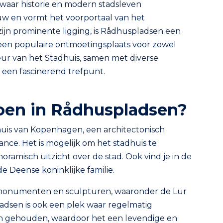
 waar historie en modern stadsleven
uw en vormt het voorportaal van het
jn prominente ligging, is Rådhuspladsen een
een populaire ontmoetingsplaats voor zowel
eur van het Stadhuis, samen met diverse
een fascinerend trefpunt.
 doen in Rådhuspladsen?
huis van Kopenhagen, een architectonisch
ance. Het is mogelijk om het stadhuis te
amisch uitzicht over de stad. Ook vind je in de
 de Deense koninklijke familie.
e monumenten en sculpturen, waaronder de Lur
dsen is ook een plek waar regelmatig
n gehouden, waardoor het een levendige en