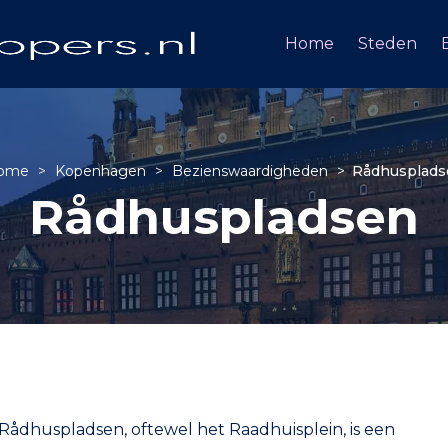
Home
Steden
ome
>
Kopenhagen
>
Bezienswaardigheden
>
Rådhusplads
Rådhuspladsen
 Rådhuspladsen, oftewel het Raadhuisplein, is een