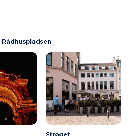
n Rådhuspladsen
Strøget