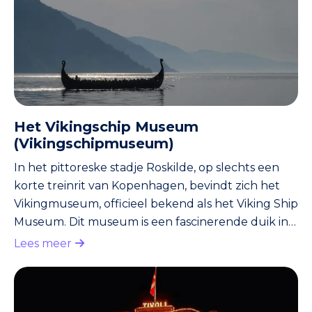
Het Vikingschip Museum
(Vikingschipmuseum)
In het pittoreske stadje Roskilde, op slechts een
korte treinrit van Kopenhagen, bevindt zich het
Vikingmuseum, officieel bekend als het Viking Ship
Museum. Dit museum is een fascinerende duik in
het Vikingverleden van Denemarken, met een
Lees meer
indrukwekkende collectie goed bewaarde Viking-
schepen en artefacten die een levendig beeld
schetsen van de avontuurlijke geest van de