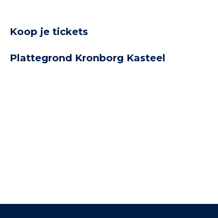
bezienswaardigheden. Strøget is een centrum van
activiteit en een populaire bestemm
Koop je tickets
Plattegrond Kronborg Kasteel