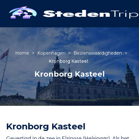
Home
>
Kopenhagen
>
Bezienswaardigheden
>
Kronborg Kasteel
Kronborg Kasteel
Kronborg Kasteel
Gevestigd in de zee in Elsinore (Helsingør). Als het