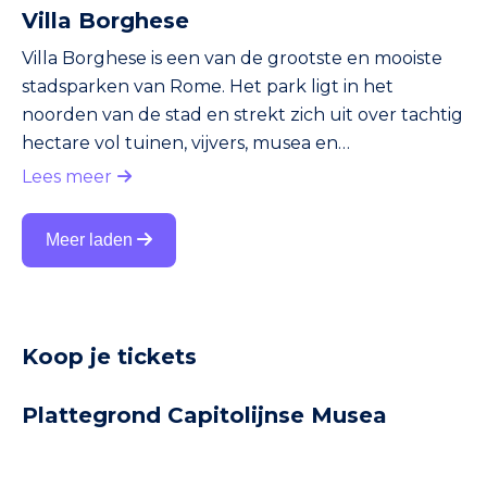
Villa Borghese
Villa Borghese is een van de grootste en mooiste
stadsparken van Rome. Het park ligt in het
noorden van de stad en strekt zich uit over tachtig
hectare vol tuinen, vijvers, musea en
wandelpaden. Hier komen natuur, kunst en
Lees meer
ontspanning samen in een groene oase midden in
de drukte van de hoofdstad. Het is een geliefde
Meer laden
plek voor zowel toeristen als inwoners van Rome
die even willen ontsnappen aan het stadsleven.
Geschiedenis De geschiedenis van Villa Borghese
begint in het begin van de zeventiende
Koop je tickets
Plattegrond Capitolijnse Musea