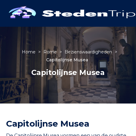
Home
>
Rome
>
Bezienswaardigheden
>
Capitolijnse Musea
Capitolijnse Musea
Capitolijnse Musea
De Capitolijnse Musea vormen een van de oudste