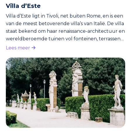
Villa d’Este
Villa d’Este ligt in Tivoli, net buiten Rome, en is een
van de meest betoverende villa’s van Italië. De villa
staat bekend om haar renaissance-architectuur en
wereldberoemde tuinen vol fonteinen, terrassen
en vijvers. Dankzij haar unieke schoonheid en
Lees meer
historische waarde is Villa d’Este opgenomen op de
Werelderfgoedlijst van UNESCO. Voor wie even wil
ontsnappen aan de drukte van de stad, biedt deze
plek een perfecte combinatie van natuur, kunst
en geschiedenis. Geschiedenis De villa werd i