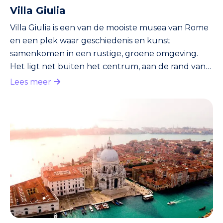
Villa Giulia
Villa Giulia is een van de mooiste musea van Rome
en een plek waar geschiedenis en kunst
samenkomen in een rustige, groene omgeving.
Het ligt net buiten het centrum, aan de rand van
Villa Borghese, en huisvest het Nationaal
Lees meer
Etruskisch Museum. De villa zelf is een
meesterwerk uit de renaissance, gebouwd in de
zestiende eeuw als buitenverblijf van paus Julius
III. Tegenwoordig is het een oase van rust waar
bezoekers kennis kunnen maken met de rijke
Etruskische beschaving die aan de Romeinse tijd v